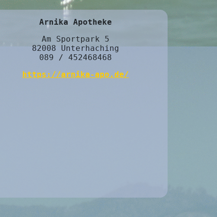
Arnika Apotheke
Am Sportpark 5
82008 Unterhaching
089 / 452468468
https://arnika-apo.de/