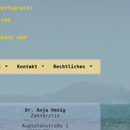
heitspraxis
iche
etenz und
it
Kontakt
Rechtliches
Dr. Anja Henig
Zahnärztin
Augsutenstraße 1