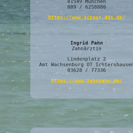
81549 München
089 / 6258880
https://www.schnur-dds.de/
Ingrid Pahn
Zahnärztin
Lindenplatz 2
Amt Wachsenburg OT Ichtershause
03628 / 77336
https://www.zahnpahn.de/