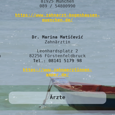
81925 München
089 / 54800990
https://www.zahnarzt-bogenhausen-
muenchen.de/
Dr. Marina Matičević
Zahnärztin
Leonhardsplatz 2
n
82256 Fürstenfeldbruck
Tel.: 08141 5179 98
https://www.zahnaerztinnen-
amper.de/
Ärzte