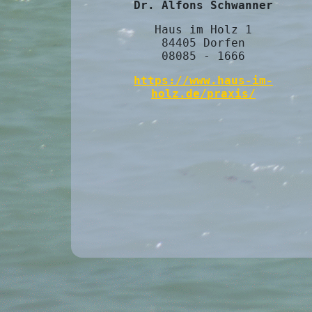
Dr. Alfons Schwanner
Haus im Holz 1
84405 Dorfen
08085 - 1666
https://www.haus-im-
holz.de/praxis/