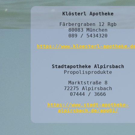
Klösterl Apotheke
Färbergraben 12 Rgb
80083 München
089 / 5434320
https://www.kloesterl-apotheke.d
Stadtapotheke Alpirsbach
Propolisprodukte
Marktstraße 8
72275 Alpirsbach
07444 / 3666
https://www.stadt-apotheke-
alpirsbach.de/apo01/