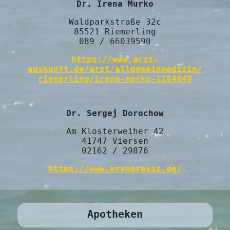
Dr. Irena Murko
Waldparkstraße 32c
85521 Riemerling
089 / 66039590
https://www.arzt-
auskunft.de/arzt/allgemeinmedizin/
riemerling/irena-murko-1184849
Dr. Sergej
Dorochow
Am Klosterweiher 42
41747 Viersen
02162 /
29876
https://www.kryopraxis.de/
Apotheken