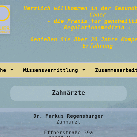
Herzlich willkommen in der Gesund
Cauer
-
die
Praxis
für ganzheilt
Regulationsmedizin
-
Genießen
Sie über
20 Jahre Komp
Erfahrung
che
Wissensvermittlung
Zusammenarbe
Zahnärzte
Dr. Markus Regensburger
Zahnarzt
Effnerstraße 39a