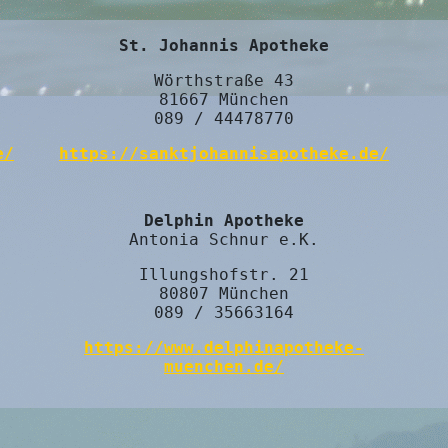
St. Johannis Apotheke
Wörthstraße 43
81667 München
089 / 44478770
e/
https://sanktjohannisapotheke.de/
Delphin Apotheke
Antonia Schnur e.K.
Illungshofstr. 21
80807 München
089 / 35663164
https://www.delphinapotheke-
muenchen.de/